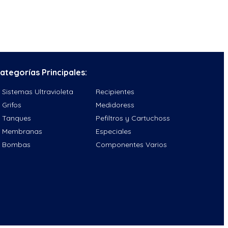
ategorías Principales:
Sistemas Ultravioleta
Recipientes
Grifos
Medidoress
Tanques
Pefiltros y Cartuchoss
Membranas
Especiales
Bombas
Componentes Varios