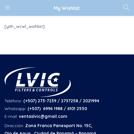
My Wishlist
[yith_wcwl_wishlist]
Teléfono:
(+507) 273-7239 / 2737258
/ 2021994
Whatsapp:
(+507) 6996 1988 / 6101 2550
E-mail:
ventaslvic@gmail.com
Dirección:
Zona Franca Panexport No. 15C,
Ojo de Agua, Ciudad de Panamá – Panamá