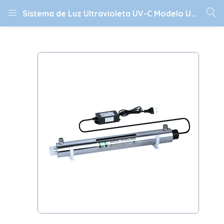
Sistema de Luz Ultravioleta UV-C Modelo UV25WAC110VT